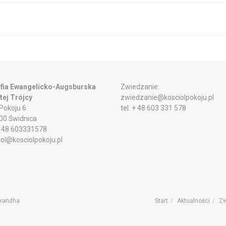
fia Ewangelicko-Augsburska
Zwiedzanie:
tej Trójcy
zwiedzanie@kosciolpokoju.pl
 Pokoju 6
tel. + 48 603 331 578
00 Świdnica
 + 48 603331578
iol@kosciolpokoju.pl
Skandha
Start
Aktualności
Zw