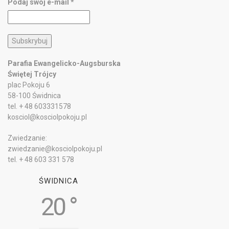
Podaj swój e-mail
*
Parafia Ewangelicko-Augsburska
Świętej Trójcy
plac Pokoju 6
58-100 Świdnica
tel. + 48 603331578
kosciol@kosciolpokoju.pl
Zwiedzanie:
zwiedzanie@kosciolpokoju.pl
tel. + 48 603 331 578
ŚWIDNICA
20 °