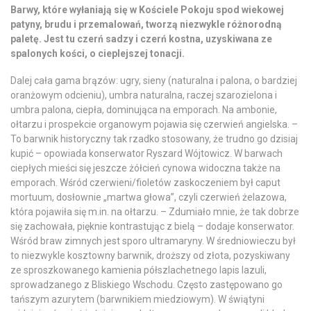
Barwy, które wyłaniają się w Kościele Pokoju spod wiekowej
patyny, brudu i przemalowań, tworzą niezwykle różnorodną
paletę. Jest tu czerń sadzy i czerń kostna, uzyskiwana ze
spalonych kości, o cieplejszej tonacji.
Dalej cała gama brązów: ugry, sieny (naturalna i palona, o bardziej
oranżowym odcieniu), umbra naturalna, raczej szarozielona i
umbra palona, ciepła, dominująca na emporach. Na ambonie,
ołtarzu i prospekcie organowym pojawia się czerwień angielska. –
To barwnik historyczny tak rzadko stosowany, że trudno go dzisiaj
kupić – opowiada konserwator Ryszard Wójtowicz. W barwach
ciepłych mieści się jeszcze żółcień cynowa widoczna także na
emporach. Wśród czerwieni/fioletów zaskoczeniem był caput
mortuum, dosłownie „martwa głowa”, czyli czerwień żelazowa,
która pojawiła się m.in. na ołtarzu. – Zdumiało mnie, że tak dobrze
się zachowała, pięknie kontrastując z bielą – dodaje konserwator.
Wśród braw zimnych jest sporo ultramaryny. W średniowieczu był
to niezwykle kosztowny barwnik, droższy od złota, pozyskiwany
ze sproszkowanego kamienia półszlachetnego lapis lazuli,
sprowadzanego z Bliskiego Wschodu. Często zastępowano go
tańszym azurytem (barwnikiem miedziowym). W świątyni