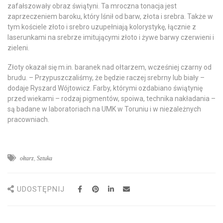
zafałszowały obraz świątyni. Ta mroczna tonacja jest
zaprzeczeniem baroku, który lśnił od barw, złota i srebra. Także w
tym kościele złoto i srebro uzupełniają kolorystykę, łącznie z
laserunkami na srebrze imitującymi złoto i żywe barwy czerwieni i
zieleni.
Złoty okazał się m.in. baranek nad ołtarzem, wcześniej czarny od
brudu. – Przypuszczaliśmy, że będzie raczej srebrny lub biały –
dodaje Ryszard Wójtowicz. Farby, którymi ozdabiano świątynię
przed wiekami – rodzaj pigmentów, spoiwa, technika nakładania –
są badane w laboratoriach na UMK w Toruniu i w niezależnych
pracowniach.
ołtarz
,
Sztuka
UDOSTĘPNIJ