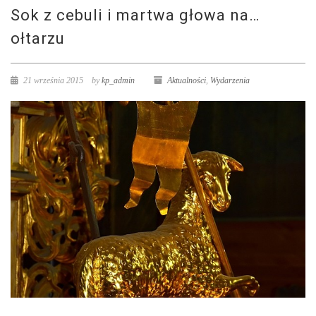
Sok z cebuli i martwa głowa na…
ołtarzu
21 września 2015
by
kp_admin
Aktualności
,
Wydarzenia