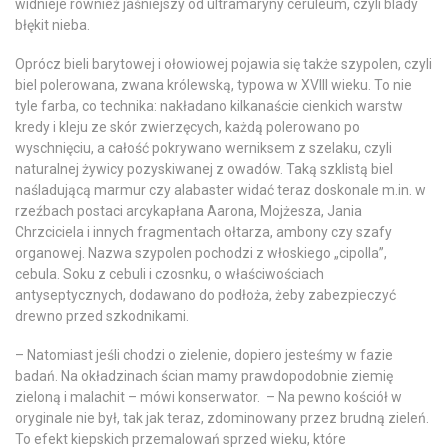
widnieje również jaśniejszy od ultramaryny ceruleum, czyli blady
błękit nieba.
Oprócz bieli barytowej i ołowiowej pojawia się także szypolen, czyli
biel polerowana, zwana królewską, typowa w XVIII wieku. To nie
tyle farba, co technika: nakładano kilkanaście cienkich warstw
kredy i kleju ze skór zwierzęcych, każdą polerowano po
wyschnięciu, a całość pokrywano werniksem z szelaku, czyli
naturalnej żywicy pozyskiwanej z owadów. Taką szklistą biel
naśladującą marmur czy alabaster widać teraz doskonale m.in. w
rzeźbach postaci arcykapłana Aarona, Mojżesza, Jania
Chrzciciela i innych fragmentach ołtarza, ambony czy szafy
organowej. Nazwa szypolen pochodzi z włoskiego „cipolla”,
cebula. Soku z cebuli i czosnku, o właściwościach
antyseptycznych, dodawano do podłoża, żeby zabezpieczyć
drewno przed szkodnikami.
– Natomiast jeśli chodzi o zielenie, dopiero jesteśmy w fazie
badań. Na okładzinach ścian mamy prawdopodobnie ziemię
zieloną i malachit – mówi konserwator. – Na pewno kościół w
oryginale nie był, tak jak teraz, zdominowany przez brudną zieleń.
To efekt kiepskich przemalowań sprzed wieku, które