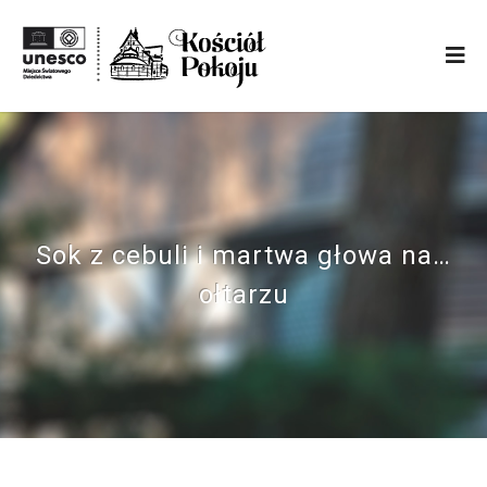
Sok z cebuli i martwa głowa na…
ołtarzu