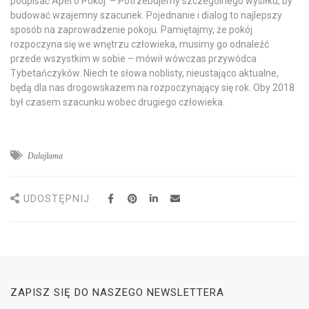
podpisać Apel o Pokój. – Potrzebujemy szczególnego wysiłku, by
budować wzajemny szacunek. Pojednanie i dialog to najlepszy
sposób na zaprowadzenie pokoju. Pamiętajmy, że pokój
rozpoczyna się we wnętrzu człowieka, musimy go odnaleźć
przede wszystkim w sobie – mówił wówczas przywódca
Tybetańczyków. Niech te słowa noblisty, nieustająco aktualne,
będą dla nas drogowskazem na rozpoczynający się rok. Oby 2018
był czasem szacunku wobec drugiego człowieka.
Dalajlama
UDOSTĘPNIJ
ZAPISZ SIĘ DO NASZEGO NEWSLETTERA