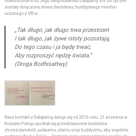
noworocznymi od Jego Świątobliwości Dalajlamy XIV. Do życzeń
zostały dołączone słowa Śantidewy, buddyjskiego mnicha i
uczonego z VIII w.:
„Tak długo, jak długo trwa przestrzeń
I tak długo, jak żywe istoty pozostają,
Do tego czasu i ja będę trwać,
Aby rozproszyć nędzę świata.”
(Droga Bodhisattwy)
Nasz kontakt z Dalajlamą datuje się od 2016 roku: 21 września w
Kościele Pokoju spotkali się przedstawiciele kościołów
chrześcijańskich, judaizmu, islamu oraz buddyzmu, aby wspólnie