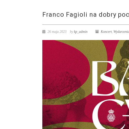
Franco Fagioli na dobry po
26 maja 2023
by
kp_admin
Koncert
,
Wydarzeni