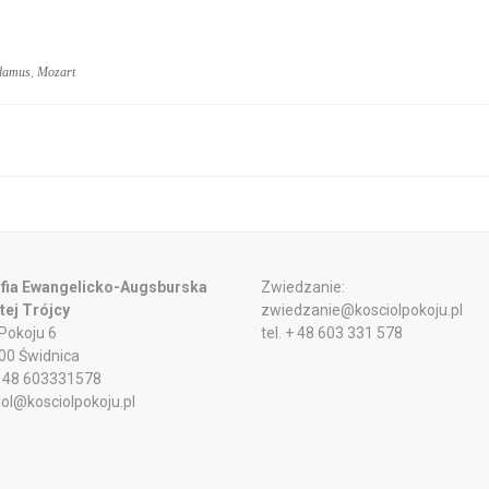
damus
,
Mozart
fia Ewangelicko-Augsburska
Zwiedzanie:
tej Trójcy
zwiedzanie@kosciolpokoju.pl
 Pokoju 6
tel. + 48 603 331 578
00 Świdnica
 + 48 603331578
iol@kosciolpokoju.pl