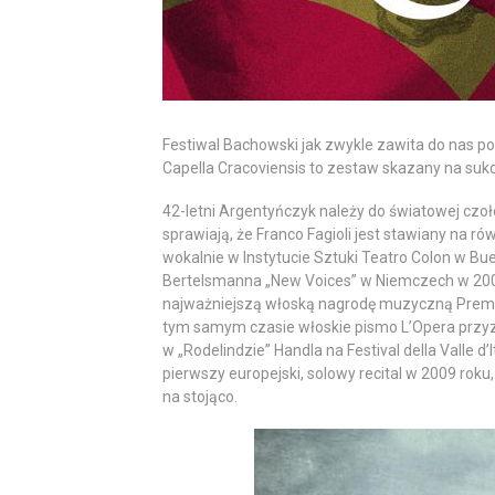
Festiwal Bachowski jak zwykle zawita do nas pod k
Capella Cracoviensis to zestaw skazany na suk
42-letni Argentyńczyk należy do światowej czoł
sprawiają, że Franco Fagioli jest stawiany na r
wokalnie w Instytucie Sztuki Teatro Colon w B
Bertelsmanna „New Voices” w Niemczech w 2003 
najważniejszą włoską nagrodę muzyczną Premio 
tym samym czasie włoskie pismo L’Opera przyzn
w „Rodelindzie” Handla na Festival della Valle d
pierwszy europejski, solowy recital w 2009 roku
na stojąco.