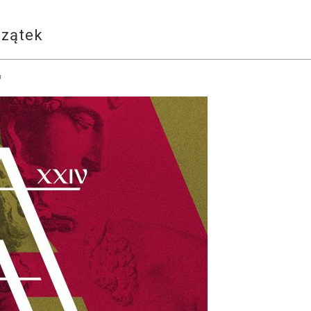
czątek
a