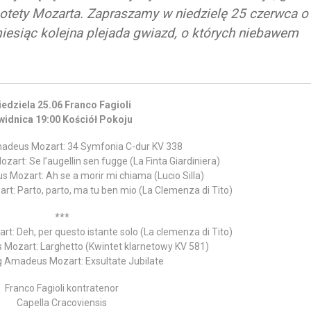
 motety Mozarta. Zapraszamy w niedzielę 25 czerwca o
miesiąc kolejna plejada gwiazd, o których niebawem
iedziela 25.06 Franco Fagioli
widnica 19:00 Kościół Pokoju
adeus Mozart: 34 Symfonia C-dur KV 338
rt: Se l’augellin sen fugge (La Finta Giardiniera)
Mozart: Ah se a morir mi chiama (Lucio Silla)
: Parto, parto, ma tu ben mio (La Clemenza di Tito)
***
: Deh, per questo istante solo (La clemenza di Tito)
Mozart: Larghetto (Kwintet klarnetowy KV 581)
 Amadeus Mozart: Exsultate Jubilate
Franco Fagioli kontratenor
Capella Cracoviensis