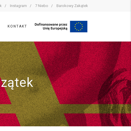
k
Instagram
7 Niebo
Barokowy Zakątek
Y
KONTAKT
czątek