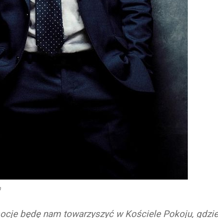
n
cje będę nam towarzyszyć w Kościele Pokoju, gdzi