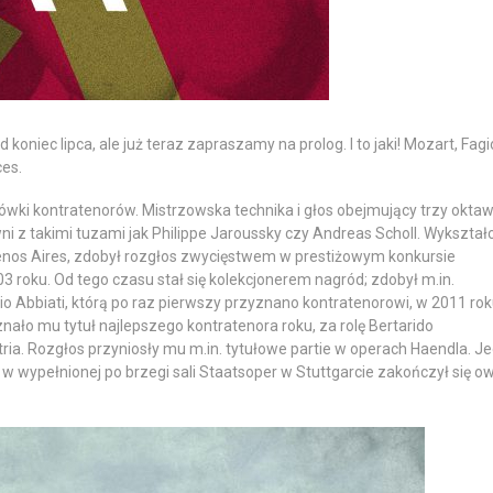
oniec lipca, ale już teraz zapraszamy na prolog. I to jaki! Mozart, Fagiol
ces.
ówki kontratenorów. Mistrzowska technika i głos obejmujący trzy okta
ówni z takimi tuzami jak Philippe Jaroussky czy Andreas Scholl. Wykształ
uenos Aires, zdobył rozgłos zwycięstwem w prestiżowym konkursie
roku. Od tego czasu stał się kolekcjonerem nagród; zdobył m.in.
Abbiati, którą po raz pierwszy przyznano kontratenorowi, w 2011 rok
ało mu tytuł najlepszego kontratenora roku, za rolę Bertarido
’Itria. Rozgłos przyniosły mu m.in. tytułowe partie w operach Haendla. J
, w wypełnionej po brzegi sali Staatsoper w Stuttgarcie zakończył się o