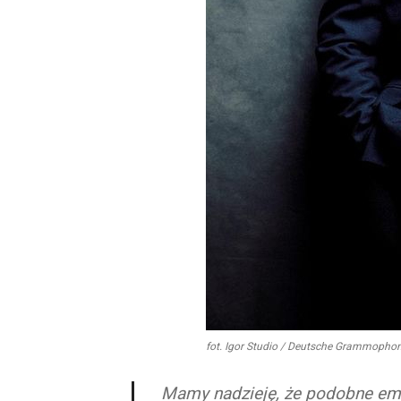
fot. Igor Studio / Deutsche Grammopho
Mamy nadzieję, że podobne emo