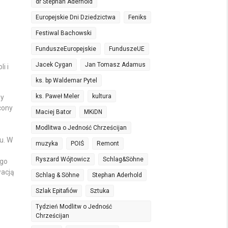
dr Stephan Aderhold
Europejskie Dni Dziedzictwa
Feniks
Festiwal Bachowski
FunduszeEuropejskie
FunduszeUE
Jacek Cygan
Jan Tomasz Adamus
i i
ks. bp Waldemar Pytel
ks. Paweł Meler
kultura
wy
cony
Maciej Bator
MKiDN
Modlitwa o Jedność Chrześcijan
u. W
muzyka
POIŚ
Remont
Ryszard Wójtowicz
Schlag&Söhne
ego
wacją
Schlag & Söhne
Stephan Aderhold
Szlak Epitafiów
Sztuka
Tydzień Modlitw o Jedność
Chrześcijan