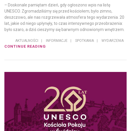
– Doskonale pamiętam dzień, gdy ogłoszono wpis na listę
UNESCO. Zgromadziliśmy się przed kościołem; było zimno,
deszczowo, ale nas rozgrzewała atmosfera tego wydarzenia. 20
lat, jakie od niego upłynęły, to czas intensywnego przeobrażenia:
było szaro, a dziś cieszymy się barwnym odnowionym wnętrzem.
AKTUALNOŚCI
|
INFORMACJE
|
SPOTKANIA
|
WYDARZENIA
CONTINUE READING