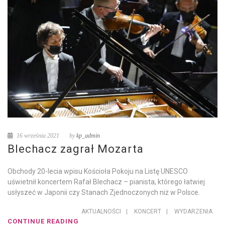
16 września 2021
by
kp_admin
Blechacz zagrał Mozarta
Obchody 20-lecia wpisu Kościoła Pokoju na Listę UNESCO
uświetnił koncertem Rafał Blechacz – pianista, którego łatwiej
usłyszeć w Japonii czy Stanach Zjednoczonych niż w Polsce.
AKTUALNOŚCI
|
KONCERT
|
WYDARZENIA
CONTINUE READING