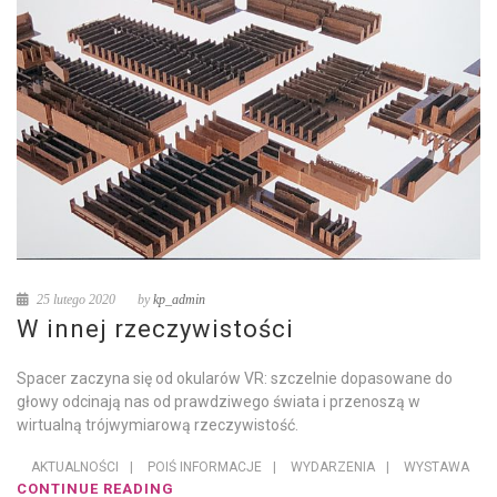
25 lutego 2020
by
kp_admin
W innej rzeczywistości
Spacer zaczyna się od okularów VR: szczelnie dopasowane do
głowy odcinają nas od prawdziwego świata i przenoszą w
wirtualną trójwymiarową rzeczywistość.
AKTUALNOŚCI
|
POIŚ INFORMACJE
|
WYDARZENIA
|
WYSTAWA
CONTINUE READING