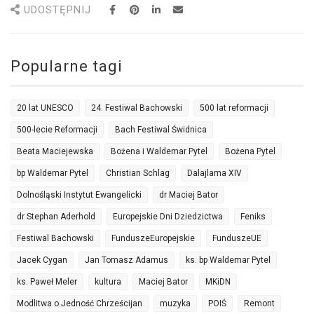
UDOSTĘPNIJ
Popularne tagi
20 lat UNESCO
24. Festiwal Bachowski
500 lat reformacji
500-lecie Reformacji
Bach Festiwal Świdnica
Beata Maciejewska
Bożena i Waldemar Pytel
Bożena Pytel
bp Waldemar Pytel
Christian Schlag
Dalajlama XIV
Dolnośląski Instytut Ewangelicki
dr Maciej Bator
dr Stephan Aderhold
Europejskie Dni Dziedzictwa
Feniks
Festiwal Bachowski
FunduszeEuropejskie
FunduszeUE
Jacek Cygan
Jan Tomasz Adamus
ks. bp Waldemar Pytel
ks. Paweł Meler
kultura
Maciej Bator
MKiDN
Modlitwa o Jedność Chrześcijan
muzyka
POIŚ
Remont