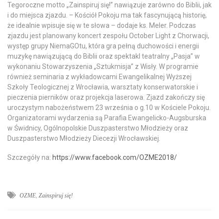
Tegoroczne motto „Zainspiruj się!” nawiązuje zarówno do Biblii, jak
i do miejsca zjazdu. – Kościół Pokoju ma tak fascynującą historię,
że idealnie wpisuje się w te słowa – dodaje ks. Meler. Podczas
zjazdu jest planowany koncert zespołu October Light z Chorwacji,
występ grupy NiemaGOtu, która gra pełną duchowości i energii
muzykę nawiązującą do Biblii oraz spektakl teatralny „Pasja” w
wykonaniu Stowarzyszenia „Sztukmisja” z Wisły. W programie
również seminaria z wykładowcami Ewangelikalnej Wyższej
Szkoły Teologicznej z Wrocławia, warsztaty konserwatorskie i
pieczenia pierników oraz projekcja laserowa. Zjazd zakończy się
uroczystym nabożeństwem 23 września o g.10 w Kościele Pokoju.
Organizatorami wydarzenia są Parafia Ewangelicko-Augsburska
w Świdnicy, Ogólnopolskie Duszpasterstwo Młodzieży oraz
Duszpasterstwo Młodzieży Diecezji Wrocławskiej.
Szczegóły na:
https://www.facebook.com/OZME2018/
OZME
,
Zainspiruj się!