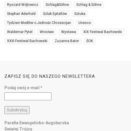
Ryszard Wójtowicz
Schlag&Söhne
Schlag & Söhne
Stephan Aderhold
Szlak Epitafiów
Sztuka
Tydzień Modlitw o Jedność Chrześcijan
Unesco
Waldemar Pytel
Wrocław
Wystawa
XIX Festiwal Bachowski
XXIII Festiwal Bachowski
Zuzanna Bator
ŚOK
ZAPISZ SIĘ DO NASZEGO NEWSLETTERA
Podaj swój e-mail
*
Parafia Ewangelicko-Augsburska
Świętej Trójcy