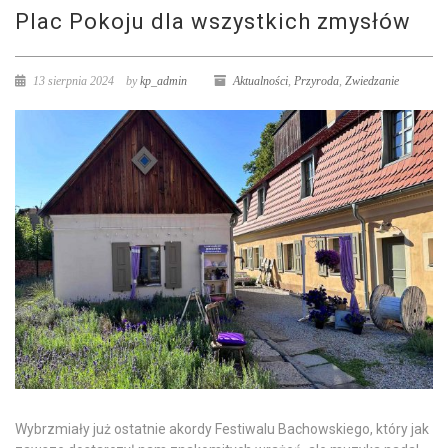
Plac Pokoju dla wszystkich zmysłów
13 sierpnia 2024
by
kp_admin
Aktualności
,
Przyroda
,
Zwiedzanie
Wybrzmiały już ostatnie akordy Festiwalu Bachowskiego, który jak