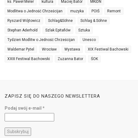
ks. Paweł Meler
kultura
Maciej Bator
MKiDN
Modlitwa o Jedność Chrześcijan
muzyka
POIŚ
Remont
Ryszard Wójtowicz
Schlag&Söhne
Schlag & Söhne
Stephan Aderhold
Szlak Epitafiów
Sztuka
Tydzień Modlitw o Jedność Chrześcijan
Unesco
Waldemar Pytel
Wrocław
Wystawa
XIX Festiwal Bachowski
XXIII Festiwal Bachowski
Zuzanna Bator
ŚOK
ZAPISZ SIĘ DO NASZEGO NEWSLETTERA
Podaj swój e-mail
*