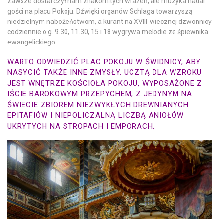
zawsze dostarczył nam znakomitych wrażeń, ale muzyka nadal
gości na placu Pokoju. Dźwięki organów Schlaga towarzyszą
niedzielnym nabożeństwom, a kurant na XVIII-wiecznej dzwonnicy
codziennie o g. 9.30, 11.30, 15 i 18 wygrywa melodie ze śpiewnika
ewangelickiego.
WARTO ODWIEDZIĆ PLAC POKOJU W ŚWIDNICY, ABY
NASYCIĆ TAKŻE INNE ZMYSŁY. UCZTĄ DLA WZROKU
JEST WNĘTRZE KOŚCIOŁA POKOJU, WYPOSAŻONE Z
IŚCIE BAROKOWYM PRZEPYCHEM, Z JEDYNYM NA
ŚWIECIE ZBIOREM NIEZWYKŁYCH DREWNIANYCH
EPITAFIÓW I NIEPOLICZALNĄ LICZBĄ ANIOŁÓW
UKRYTYCH NA STROPACH I EMPORACH.