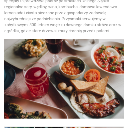
specjały to prawdziwa podróż po smakach Dolnego Śląska:
regionalne sery, wędliny, wina, kombucha, domowa lawendowa
lemoniada i ciasta pieczone przez gospodarzy zadowolą
najwybredniejsze podniebienia. Przysmaki serwujemy w
zabytkowym, 300-letnim wnętrzu dawnego domku stróża oraz w
ogródku, gdzie stare drzewa i mury chronią przed upałami.