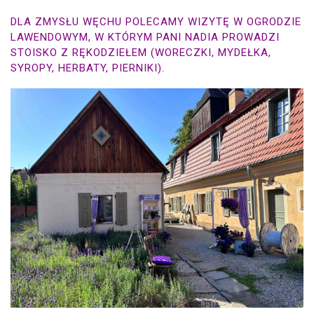
DLA ZMYSŁU WĘCHU POLECAMY WIZYTĘ W OGRODZIE
LAWENDOWYM, W KTÓRYM PANI NADIA PROWADZI
STOISKO Z RĘKODZIEŁEM (WORECZKI, MYDEŁKA,
SYROPY, HERBATY, PIERNIKI).