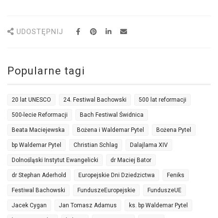
UDOSTĘPNIJ
Popularne tagi
20 lat UNESCO
24. Festiwal Bachowski
500 lat reformacji
500-lecie Reformacji
Bach Festiwal Świdnica
Beata Maciejewska
Bożena i Waldemar Pytel
Bożena Pytel
bp Waldemar Pytel
Christian Schlag
Dalajlama XIV
Dolnośląski Instytut Ewangelicki
dr Maciej Bator
dr Stephan Aderhold
Europejskie Dni Dziedzictwa
Feniks
Festiwal Bachowski
FunduszeEuropejskie
FunduszeUE
Jacek Cygan
Jan Tomasz Adamus
ks. bp Waldemar Pytel