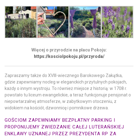
Więcej o przyrodzie na placu Pokoju:
https://kosciolpokoju.pl/przyroda/
Zapraszamy także do XVIII-wiecznego Barokowego Zakątka,
gdzie zapewniamy nocleg w eleganckich przytulnych pokojach,
każdy o innym wystroju. To również miejsce z historią: w 1708 r.
powstało tu liceum ewangelickie, a teraz funkcjonuje pensjonat o
niepowtarzalnej atmosferze, w zabytkowym otoczeniu, z
widokiem na kościół, dzwonnicę i pomnikowe drzewa.
GOŚCIOM ZAPEWNIAMY BEZPŁATNY PARKING I
PROPONUJEMY ZWIEDZANIE CAŁEJ LUTERAŃSKIEJ
ENKLAWY UZNANEJ PRZEZ PREZYDENTA RP ZA