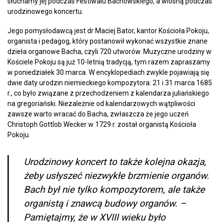
słuchamy jej podczas Festiwalu Bachowskiego, a wiosną podczas
urodzinowego koncertu.
Jego pomysłodawcą jest dr Maciej Bator, kantor Kościoła Pokoju,
organista i pedagog, który postanowił wykonać wszystkie znane
dzieła organowe Bacha, czyli 720 utworów. Muzyczne urodziny w
Kościele Pokoju są już 10-letnią tradycją, tym razem zapraszamy
w poniedziałek 30 marca. W encyklopediach zwykle pojawiają się
dwie daty urodzin niemieckiego kompozytora: 21 i 31 marca 1685
r., co było związane z przechodzeniem z kalendarza juliańskiego
na gregoriański. Niezależnie od kalendarzowych wątpliwości
zawsze warto wracać do Bacha, zwłaszcza że jego uczeń
Christoph Gottlob Wecker w 1729 r. został organistą Kościoła
Pokoju.
Urodzinowy koncert to także kolejna okazja,
żeby usłyszeć niezwykłe brzmienie organów.
Bach był nie tylko kompozytorem, ale także
organistą i znawcą budowy organów. –
Pamiętajmy, że w XVIII wieku było