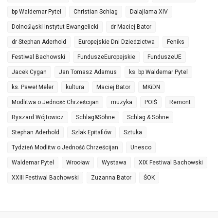
bp Waldemar Pytel
Christian Schlag
Dalajlama XIV
Dolnośląski Instytut Ewangelicki
dr Maciej Bator
dr Stephan Aderhold
Europejskie Dni Dziedzictwa
Feniks
Festiwal Bachowski
FunduszeEuropejskie
FunduszeUE
Jacek Cygan
Jan Tomasz Adamus
ks. bp Waldemar Pytel
ks. Paweł Meler
kultura
Maciej Bator
MKiDN
Modlitwa o Jedność Chrześcijan
muzyka
POIŚ
Remont
Ryszard Wójtowicz
Schlag&Söhne
Schlag & Söhne
Stephan Aderhold
Szlak Epitafiów
Sztuka
Tydzień Modlitw o Jedność Chrześcijan
Unesco
Waldemar Pytel
Wrocław
Wystawa
XIX Festiwal Bachowski
XXIII Festiwal Bachowski
Zuzanna Bator
ŚOK