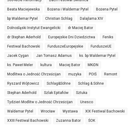
500-lecie Reformacji
Bach Festiwal Świdnica
Beata Maciejewska
Bożena i Waldemar Pytel
Bożena Pytel
bp Waldemar Pytel
Christian Schlag
Dalajlama XIV
Dolnośląski Instytut Ewangelicki
dr Maciej Bator
dr Stephan Aderhold
Europejskie Dni Dziedzictwa
Feniks
Festiwal Bachowski
FunduszeEuropejskie
FunduszeUE
Jacek Cygan
Jan Tomasz Adamus
ks. bp Waldemar Pytel
ks. Paweł Meler
kultura
Maciej Bator
MKiDN
Modlitwa o Jedność Chrześcijan
muzyka
POIŚ
Remont
Ryszard Wójtowicz
Schlag&Söhne
Schlag & Söhne
Stephan Aderhold
Szlak Epitafiów
Sztuka
Tydzień Modlitw o Jedność Chrześcijan
Unesco
Waldemar Pytel
Wrocław
Wystawa
XIX Festiwal Bachowski
XXIII Festiwal Bachowski
Zuzanna Bator
ŚOK