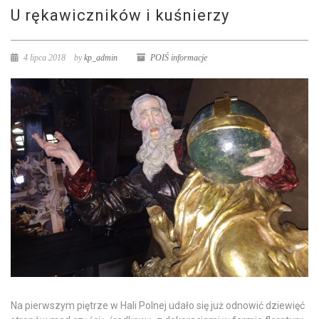
U rękawiczników i kuśnierzy
4 lipca 2018
by
kp_admin
POIŚ informacje
Na pierwszym piętrze w Hali Polnej udało się już odnowić dziewięć