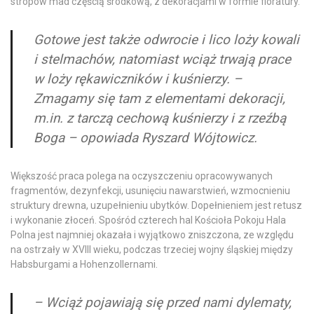
stropów mad częścią środkową, z dekoracjami w formie floratury.
Gotowe jest także odwrocie i lico loży kowali
i stelmachów, natomiast wciąż trwają prace
w loży rękawiczników i kuśnierzy. –
Zmagamy się tam z elementami dekoracji,
m.in. z tarczą cechową kuśnierzy i z rzeźbą
Boga – opowiada Ryszard Wójtowicz.
Większość praca polega na oczyszczeniu opracowywanych
fragmentów, dezynfekcji, usunięciu nawarstwień, wzmocnieniu
struktury drewna, uzupełnieniu ubytków. Dopełnieniem jest retusz
i wykonanie złoceń. Spośród czterech hal Kościoła Pokoju Hala
Polna jest najmniej okazała i wyjątkowo zniszczona, ze względu
na ostrzały w XVIII wieku, podczas trzeciej wojny śląskiej między
Habsburgami a Hohenzollernami.
– Wciąż pojawiają się przed nami dylematy,