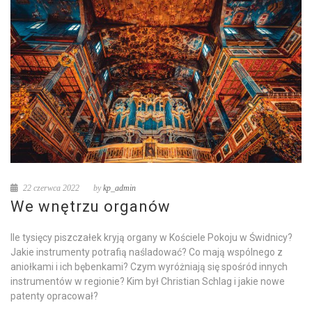
22 czerwca 2022
by
kp_admin
We wnętrzu organów
Ile tysięcy piszczałek kryją organy w Kościele Pokoju w Świdnicy?
Jakie instrumenty potrafią naśladować? Co mają wspólnego z
aniołkami i ich bębenkami? Czym wyróżniają się spośród innych
instrumentów w regionie? Kim był Christian Schlag i jakie nowe
patenty opracował?