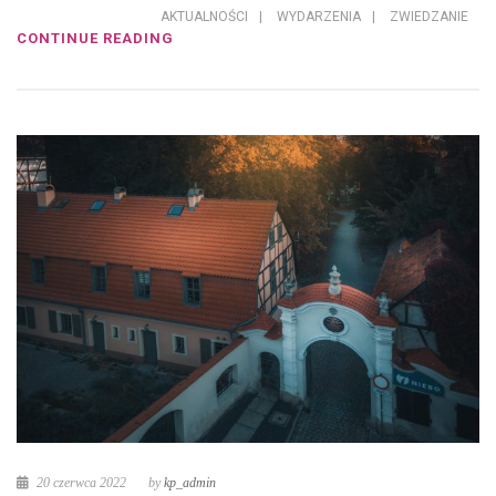
AKTUALNOŚCI
|
WYDARZENIA
|
ZWIEDZANIE
CONTINUE READING
20 czerwca 2022
by
kp_admin