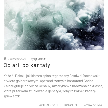
7 czerwca 2022
by
kp_admin
Od arii po kantaty
Kościół Pokoju jak klamra spina tegoroczny Festiwal Bachowski:
otwiera go barokowymi operami, zamyka kantatami Bacha.
Zainauguruje go Vivica Genaux, Amerykanka urodzona na Alasce,
która przerwała studiowanie genetyki, żeby rozwinąć karierę
śpiewaczki.
AKTUALNOŚCI
|
KONCERT
|
WYDARZENIA