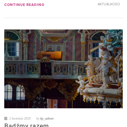
AKTUALNOŚCI
CONTINUE READING
2 kwietnia 2020
by
kp_admin
Bądźmy razem