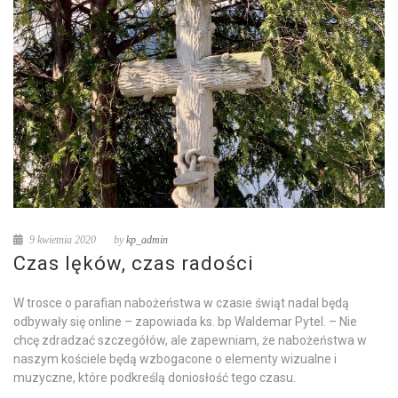
9 kwietnia 2020
by
kp_admin
Czas lęków, czas radości
W trosce o parafian nabożeństwa w czasie świąt nadal będą
odbywały się online – zapowiada ks. bp Waldemar Pytel. – Nie
chcę zdradzać szczegółów, ale zapewniam, że nabożeństwa w
naszym kościele będą wzbogacone o elementy wizualne i
muzyczne, które podkreślą doniosłość tego czasu.