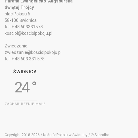
Parafia Ewangelicko-Augsburska
Świętej Trójcy
plac Pokoju 6
58-100 Świdnica
tel. + 48 603331578
kosciol@kosciolpokoju.pl
Zwiedzanie:
zwiedzanie@kosciolpokoju.pl
tel. + 48 603 331 578
ŚWIDNICA
24 °
ZACHMURZENIE MAŁE
Copyright 2018-2026 / Kościół Pokoju w Świdnicy / ℗ Skandha