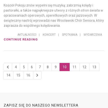
Kościół Pokoju znów wypełni się muzyką: zabrzmią kolędy i
pastorałki, a także najpiękniejsze utwory z różnych stron świata w
opracowaniach operowych, operetkowych oraz jazzowych. W
świąteczny nastrój wprowadzi nas Wrocławski Chór Seniora, który
zaprasza do wspólnego kolędowania.
AKTUALNOŚCI
|
KONCERT
|
SPOTKANIA
|
WYDARZENIA
CONTINUE READING
4
5
6
7
8
9
10
11
12
13
14
15
16
ZAPISZ SIĘ DO NASZEGO NEWSLETTERA