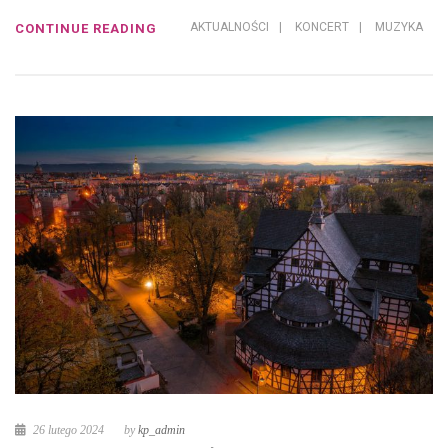
AKTUALNOŚCI
|
KONCERT
|
MUZYKA
CONTINUE READING
26 lutego 2024
by
kp_admin