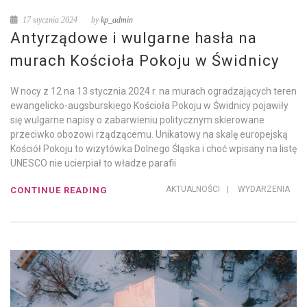
17 stycznia 2024
by
kp_admin
Antyrządowe i wulgarne hasła na
murach Kościoła Pokoju w Świdnicy
W nocy z 12 na 13 stycznia 2024 r. na murach ogradzających teren
ewangelicko-augsburskiego Kościoła Pokoju w Świdnicy pojawiły
się wulgarne napisy o zabarwieniu politycznym skierowane
przeciwko obozowi rządzącemu. Unikatowy na skalę europejską
Kościół Pokoju to wizytówka Dolnego Śląska i choć wpisany na listę
UNESCO nie ucierpiał to władze parafii
AKTUALNOŚCI
|
WYDARZENIA
CONTINUE READING