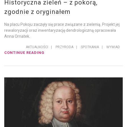
Historyczna zieleń – z pokorą,
zgodnie z oryginałem
Na placu Pokoju zaczęły się prace związane z zielenią. Projekt jej
rewaloryzacji oraz inwentaryzację dendrologiczną opracowała
Anna Ornatek.
AKTUALNOŚCI
|
PRZYRODA
|
SPOTKANIA
|
WYWIAD
CONTINUE READING