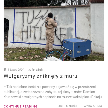
8 lutego 2024
by
kp_admin
Wulgaryzmy zniknęły z muru
– Tak haniebne treści nie powinny pojawiać się w przestrzeni
publicznej, a zwłaszcza na zabytku tej klasy – mówi Damian
Kruszewski o wulgarnych napisach na murze wokół placu Pokoju.
AKTUALNOŚCI
|
WYDARZENIA
CONTINUE READING