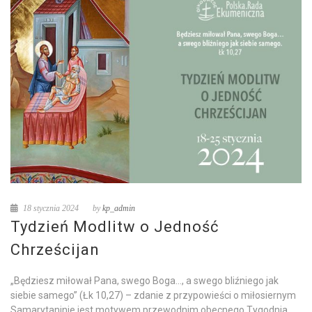
18 stycznia 2024
by
kp_admin
Tydzień Modlitw o Jedność
Chrześcijan
„Będziesz miłował Pana, swego Boga…, a swego bliźniego jak
siebie samego” (Łk 10,27) – zdanie z przypowieści o miłosiernym
Samarytaninie jest motywem przewodnim obecnego Tygodnia