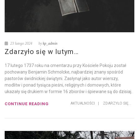
23 lutego 2024
by
kp_admin
Zdarzyło się w lutym…
17 lutego 1737 roku na cmentarzu przy Kościele Pokoju został
pochowany Benjamin Schmolcke, najbardziej znany spośród
pastorów świdnickiej świątyni. Zasłynął jako autor wierszy,
modlitw i ponad tysiąca pieśni, religijnych i domowych, które
ukazały się drukiem w formie 16 zbiorów i śpiewane są do dzisiaj.
AKTUALNOŚCI
|
ZDARZYŁO SIĘ...
CONTINUE READING